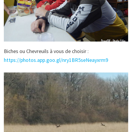
Biches ou Chevreuils à vous de choisir :
https://photos.app.goo.gl/nry1BR5seNeayxrm9