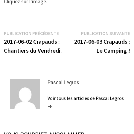
Cliquez sur l’image.
Navigation
Publication
P
PUBLICATION PRÉCÉDENTE
PUBLICATION SUIVANTE
précédente :
s
2017-06-02 Crapauds :
2017-06-03 Crapauds :
de
Chantiers du Vendredi.
Le Camping !
l’article
Pascal Legros
Voir tous les articles de Pascal Legros
→