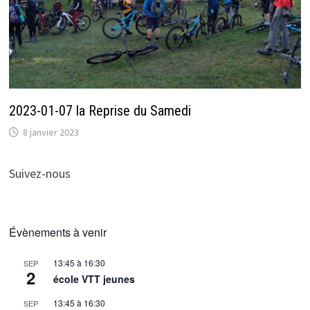
2023-01-07 la Reprise du Samedi
8 janvier 2023
Suivez-nous
Évènements à venir
13:45
à
16:30
SEP
2
école VTT jeunes
13:45
à
16:30
SEP