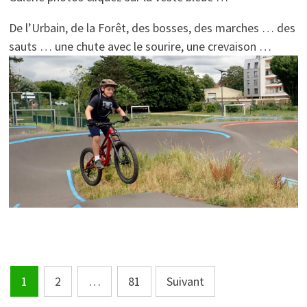
De l’Urbain, de la Forêt, des bosses, des marches … des
sauts … une chute avec le sourire, une crevaison …
Pagination
1
2
…
81
Suivant
des