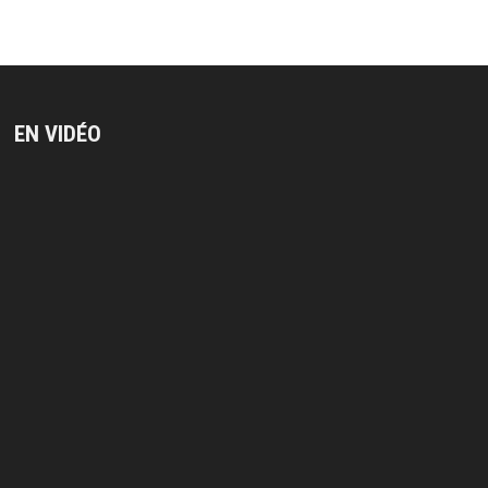
publications
EN VIDÉO
Lecteur
vidéo