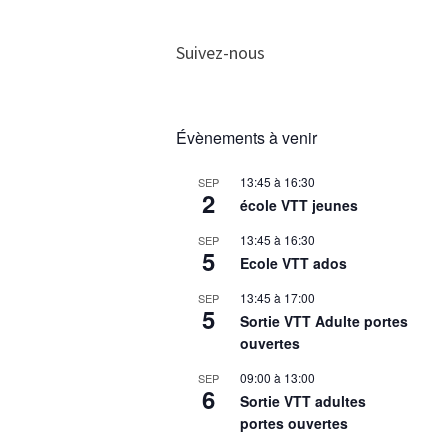
Suivez-nous
Évènements à venir
13:45
à
16:30
SEP
2
école VTT jeunes
13:45
à
16:30
SEP
5
Ecole VTT ados
13:45
à
17:00
SEP
5
Sortie VTT Adulte portes
ouvertes
09:00
à
13:00
SEP
6
Sortie VTT adultes
portes ouvertes