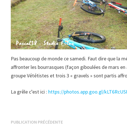
Pas beaucoup de monde ce samedi. Faut dire que la m
affronter les bourrasques (façon giboulées de mars en a
groupe Vététistes et trois 3 « gravels » sont partis affr
La grêle c’est ici :
https://photos.app.goo.gl/kLT6Rc
Navigation
Publication
PUBLICATION PRÉCÉDENTE