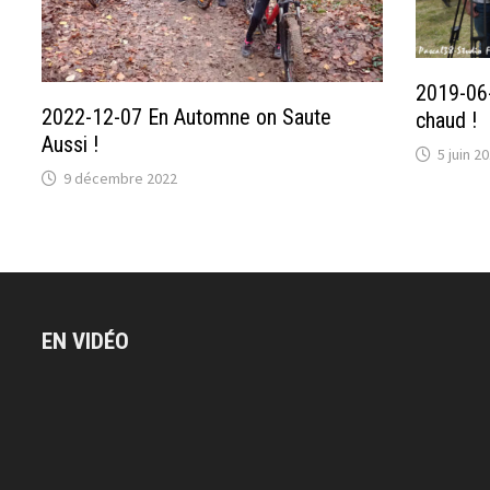
2019-06-
2022-12-07 En Automne on Saute
chaud !
Aussi !
5 juin 2
9 décembre 2022
EN VIDÉO
Lecteur
vidéo