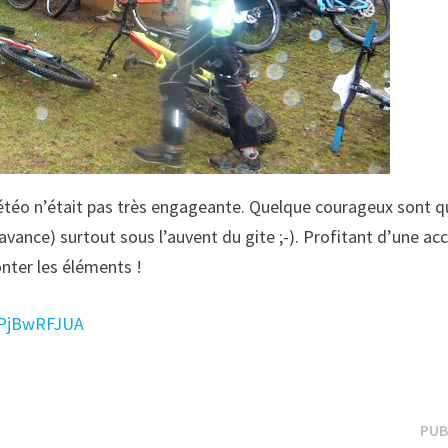
étéo n’était pas très engageante. Quelque courageux sont
vance) surtout sous l’auvent du gite ;-). Profitant d’une acc
onter les éléments !
USPjBwRFJUA
PUB