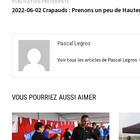
Navigation
Publication
PUBLICATION PRÉCÉDENTE
précédente :
2022-06-02 Crapauds : Prenons un peu de Hauteu
de
l’article
Pascal Legros
Voir tous les articles de Pascal Legros
VOUS POURRIEZ AUSSI AIMER