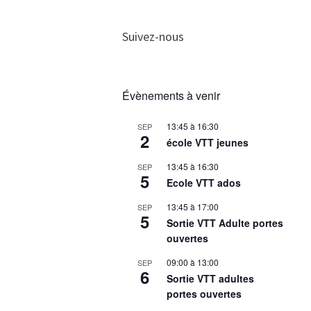
Suivez-nous
Évènements à venir
13:45
à
16:30
SEP
2
école VTT jeunes
13:45
à
16:30
SEP
5
Ecole VTT ados
13:45
à
17:00
SEP
5
Sortie VTT Adulte portes
ouvertes
09:00
à
13:00
SEP
6
Sortie VTT adultes
portes ouvertes