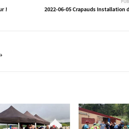
PUB
r !
2022-06-05 Crapauds Installation 
 →