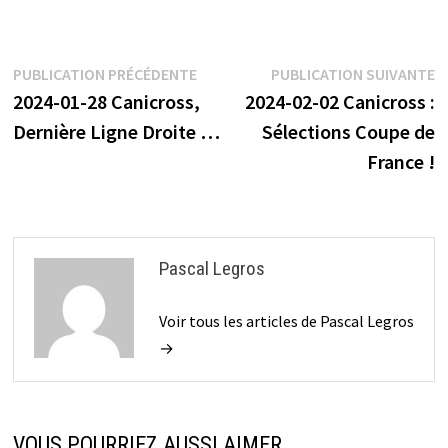
Navigation
Publication
P
PUBLICATION PRÉCÉDENTE
PUBLICATION SUIVANTE
précédente :
s
2024-01-28 Canicross,
2024-02-02 Canicross :
de
Dernière Ligne Droite …
Sélections Coupe de
l’article
France !
Pascal Legros
Voir tous les articles de Pascal Legros
→
VOUS POURRIEZ AUSSI AIMER