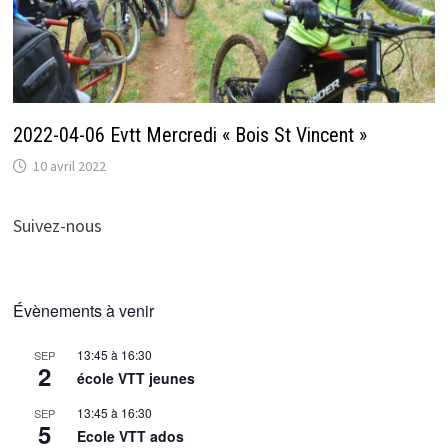
2022-04-06 Evtt Mercredi « Bois St Vincent »
10 avril 2022
Suivez-nous
Évènements à venir
13:45
à
16:30
SEP
2
école VTT jeunes
13:45
à
16:30
SEP
5
Ecole VTT ados