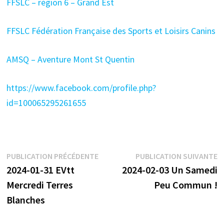
FFSLC – région 6 – Grand Est
FFSLC Fédération Française des Sports et Loisirs Canins
AMSQ – Aventure Mont St Quentin
https://www.facebook.com/profile.php?
id=100065295261655
Navigation
Publication
P
PUBLICATION PRÉCÉDENTE
PUBLICATION SUIVANTE
précédente :
s
2024-01-31 EVtt
2024-02-03 Un Samedi
de
Mercredi Terres
Peu Commun !
l’article
Blanches