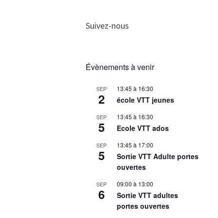
Suivez-nous
Évènements à venir
13:45
à
16:30
SEP
2
école VTT jeunes
13:45
à
16:30
SEP
5
Ecole VTT ados
13:45
à
17:00
SEP
5
Sortie VTT Adulte portes
ouvertes
09:00
à
13:00
SEP
6
Sortie VTT adultes
portes ouvertes