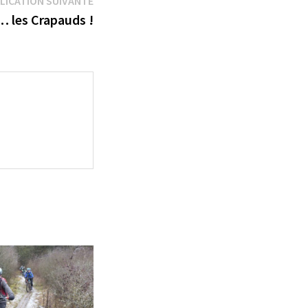
LICATION SUIVANTE
suivante :
… les Crapauds !