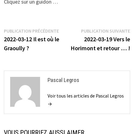
Cliquez sur un guidon …
Navigation
Publication
P
PUBLICATION PRÉCÉDENTE
PUBLICATION SUIVANTE
précédente :
s
2022-03-12 Il est où le
2022-03-19 Vers le
de
Graoully ?
Horimont et retour … !
l’article
Pascal Legros
Voir tous les articles de Pascal Legros
→
VOUS POURRIEZ AUSSI AIMER