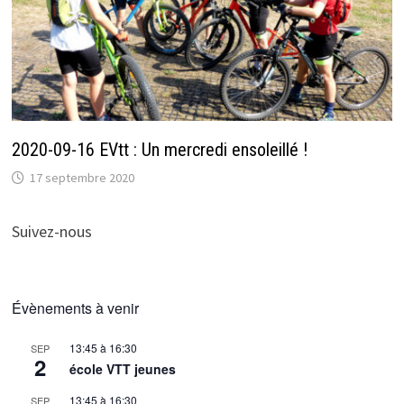
2020-09-16 EVtt : Un mercredi ensoleillé !
17 septembre 2020
Suivez-nous
Évènements à venir
13:45
à
16:30
SEP
2
école VTT jeunes
13:45
à
16:30
SEP