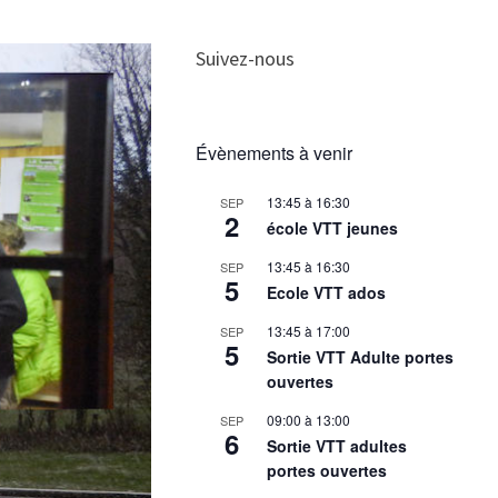
Suivez-nous
Évènements à venir
13:45
à
16:30
SEP
2
école VTT jeunes
13:45
à
16:30
SEP
5
Ecole VTT ados
13:45
à
17:00
SEP
5
Sortie VTT Adulte portes
ouvertes
09:00
à
13:00
SEP
6
Sortie VTT adultes
portes ouvertes