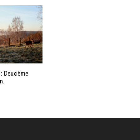
 : Deuxième
n.