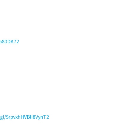
Ba80DK72
.gl/SrpvxhHVBlI8VynT2