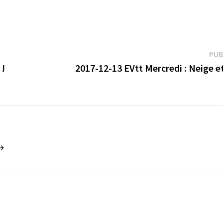
PUB
 !
2017-12-13 EVtt Mercredi : Neige e
 →