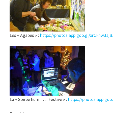
Les « Agapes » :
https://photos.app.goo.gl/xrCFnw31j
La « Soirée hum ! … Festive » :
https://photos.app.goo