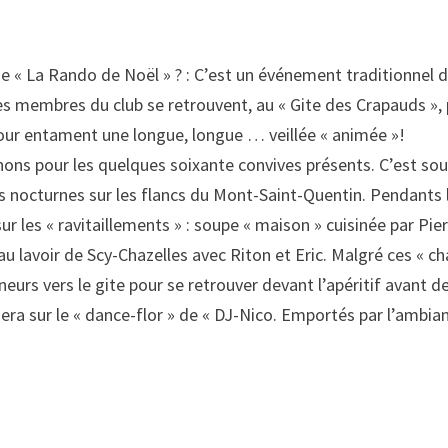
de « La Rando de Noël » ? : C’est un événement traditionnel d
les membres du club se retrouvent, au « Gite des Crapauds »,
tour entament une longue, longue … veillée « animée »!
nons pour les quelques soixante convives présents. C’est sou
es nocturnes sur les flancs du Mont-Saint-Quentin. Pendants 
 les « ravitaillements » : soupe « maison » cuisinée par Pier
 lavoir de Scy-Chazelles avec Riton et Eric. Malgré ces « c
eurs vers le gite pour se retrouver devant l’apéritif avant d
nera sur le « dance-flor » de « DJ-Nico. Emportés par l’ambi