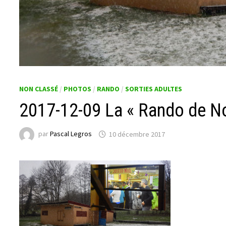
NON CLASSÉ
/
PHOTOS
/
RANDO
/
SORTIES ADULTES
2017-12-09 La « Rando de No
par
Pascal Legros
10 décembre 2017