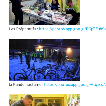
Les Préparatifs :
https://photos.app.goo.gl/DGpTZuh
la Rando nocturne :
https://photos.app.goo.gl/Atqz