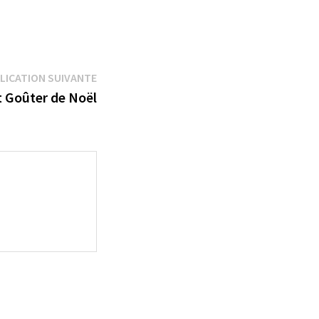
Publication
LICATION SUIVANTE
suivante :
t Goûter de Noël