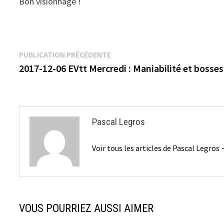
Bon visionnage !
Navigation
Publication
PUBLICATION PRÉCÉDENTE
précédente :
2017-12-06 EVtt Mercredi : Maniabilité et bosses
de
l’article
Pascal Legros
Voir tous les articles de Pascal Legros
VOUS POURRIEZ AUSSI AIMER