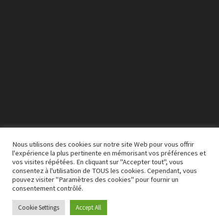
Nous utilisons des cookies sur notre site Web pour vous offrir
l'expérience la plus pertinente en mémorisant vos préférences et
vos visites répétées. En cliquant sur "Accepter tout", vous
00:00
03:50
consentez à l'utilisation de TOUS les cookies. Cependant, vous
pouvez visiter "Paramètres des cookies" pour fournir un
consentement contrôlé.
Cookie Settings
Accept All
Copyright © 2026
A M S Q
. Alimenté par
WordPress
et
Bam
.