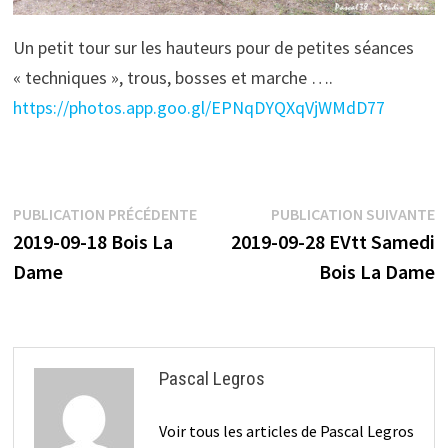
Un petit tour sur les hauteurs pour de petites séances
« techniques », trous, bosses et marche ….
https://photos.app.goo.gl/EPNqDYQXqVjWMdD77
Navigation
Publication
P
PUBLICATION PRÉCÉDENTE
PUBLICATION SUIVANTE
précédente :
s
2019-09-18 Bois La
2019-09-28 EVtt Samedi
de
Dame
Bois La Dame
l’article
Pascal Legros
Voir tous les articles de Pascal Legros