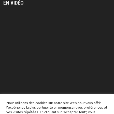
EN VIDÉO
Lecteur
vidéo
Nous utilisons des cookies sur notre site Web pour vous offrir
l'expérience la plus pertinente en mémorisant vos préférences et
vos visites répétées. En cliquant sur "Accepter tout", vous
00:00
03:50