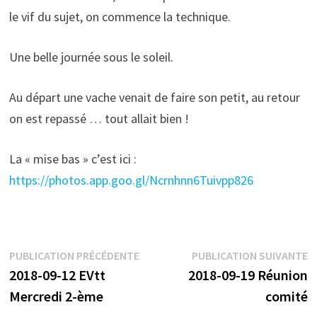
le vif du sujet, on commence la technique.
Une belle journée sous le soleil.
Au départ une vache venait de faire son petit, au retour
on est repassé … tout allait bien !
La « mise bas » c’est ici :
https://photos.app.goo.gl/Ncrnhnn6Tuivpp826
Navigation
Publication
P
PUBLICATION PRÉCÉDENTE
PUBLICATION SUIVANTE
précédente :
s
2018-09-12 EVtt
2018-09-19 Réunion
de
Mercredi 2-ème
comité
l’article