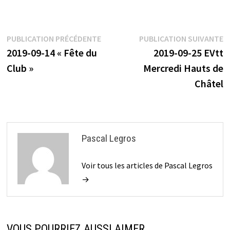
Navigation
Publication
P
PUBLICATION PRÉCÉDENTE
PUBLICATION SUIVANTE
précédente :
s
2019-09-14 « Fête du
2019-09-25 EVtt
de
Club »
Mercredi Hauts de
l’article
Châtel
Pascal Legros
Voir tous les articles de Pascal Legros
→
VOUS POURRIEZ AUSSI AIMER