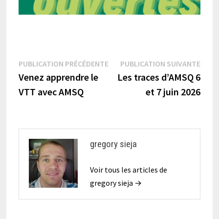
Navigation
Publication
Publi
PUBLICATION PRÉCÉDENTE
PUBLICATION SUIVANTE
précédente :
suiva
Venez apprendre le
Les traces d’AMSQ 6
de
VTT avec AMSQ
et 7 juin 2026
l’article
gregory sieja
Voir tous les articles de
gregory sieja →