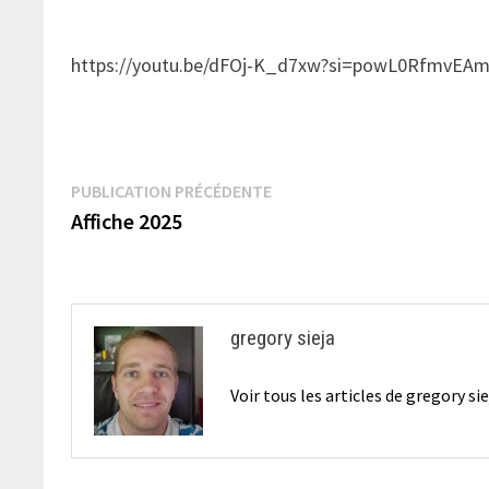
https://youtu.be/dFOj-K_d7xw?si=powL0RfmvEA
Navigation
Publication
PUBLICATION PRÉCÉDENTE
précédente :
Affiche 2025
de
l’article
gregory sieja
Voir tous les articles de gregory si