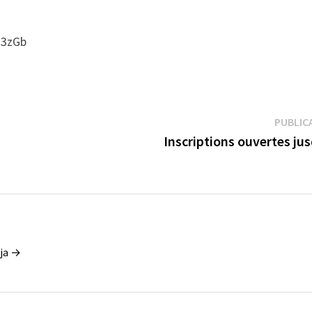
m3zGb
PUBLIC
Inscriptions ouvertes jus
eja →