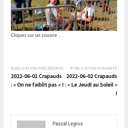
Cliquez sur un sousire …
Navigation
Publication
Publi
PUBLICATION PRÉCÉDENTE
PUBLICATION SUIVANTE
précédente :
suiva
2022-06-01 Crapauds
2022-06-02 Crapauds
de
: « On ne faiblit pas » !
: « Le Jeudi au Soleil »
l’article
!
Pascal Legros