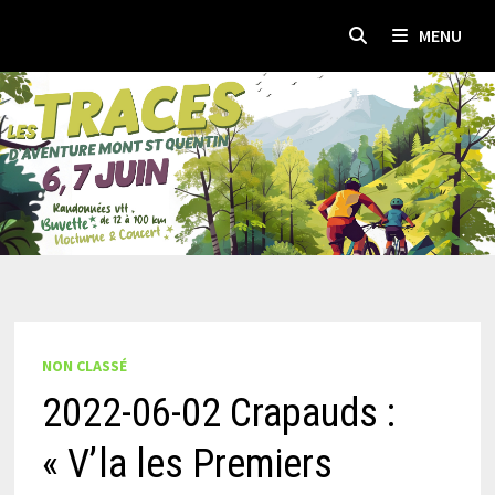
Passer
MENU
au
contenu
NON CLASSÉ
2022-06-02 Crapauds :
« V’la les Premiers