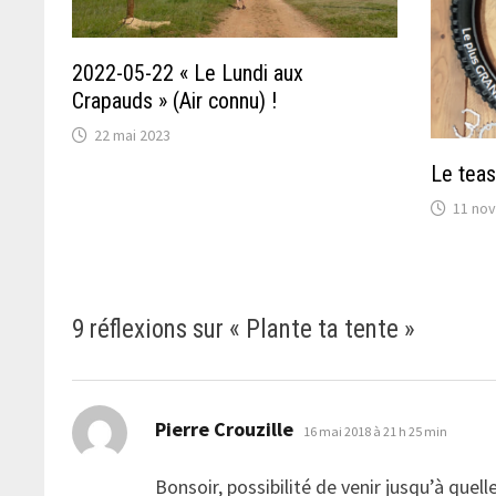
2022-05-22 « Le Lundi aux
Crapauds » (Air connu) !
22 mai 2023
Le tea
11 no
9 réflexions sur «
Plante ta tente
»
dit :
Pierre Crouzille
16 mai 2018 à 21 h 25 min
Bonsoir, possibilité de venir jusqu’à quel