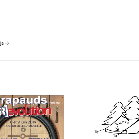
eja →