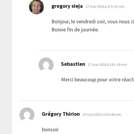
dit :
gregory sieja
17 mai 2018 à 13 h 33 min
Bonjour, le vendredi soir, vous nous 
Bonne fin de journée.
dit :
Sebastien
17 mai 2018 à 14 h 19 min
Merci beaucoup pour votre réacti
dit :
Grégory Thirion
27 mai 2025 à 20 h 46 min
bonsoir