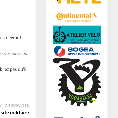
ins devront
erver pour les
liez pas qu’il
Publication
ATION SUIVANTE
suivante :
site militaire