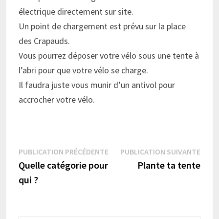
électrique directement sur site.
Un point de chargement est prévu sur la place
des Crapauds.
Vous pourrez déposer votre vélo sous une tente à
l’abri pour que votre vélo se charge.
Il faudra juste vous munir d’un antivol pour
accrocher votre vélo.
Navigation
Publication
Publi
PUBLICATION PRÉCÉDENTE
PUBLICATION SUIVANTE
précédente :
suiva
Quelle catégorie pour
Plante ta tente
de
qui ?
l’article