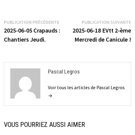
Navigation
Publication
P
PUBLICATION PRÉCÉDENTE
PUBLICATION SUIVANTE
précédente :
s
2025-06-05 Crapauds :
2025-06-18 EVtt 2-ème
de
Chantiers Jeudi.
Mercredi de Canicule !
l’article
Pascal Legros
Voir tous les articles de Pascal Legros
→
VOUS POURRIEZ AUSSI AIMER