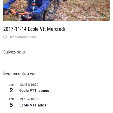
2017-11-14 Ecole Vtt Mercredi
18 novembre 2018
Suivez-nous
Évènements à venir
13:45
à
16:30
SEP
2
école VTT jeunes
13:45
à
16:30
SEP
5
Ecole VTT ados