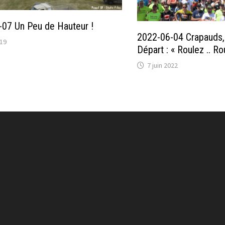
07 Un Peu de Hauteur !
2022-06-04 Crapauds, 
019
Départ : « Roulez .. R
7 juin 2022