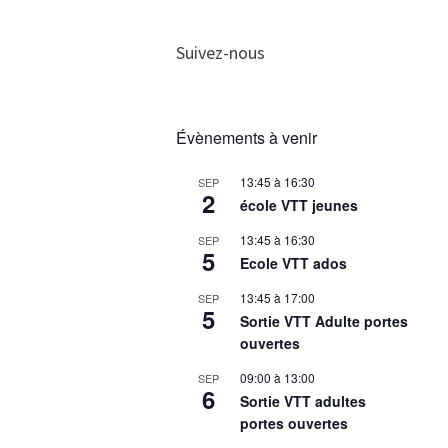
Suivez-nous
Évènements à venir
13:45
à
16:30
SEP
2
école VTT jeunes
13:45
à
16:30
SEP
5
Ecole VTT ados
13:45
à
17:00
SEP
5
Sortie VTT Adulte portes
ouvertes
09:00
à
13:00
SEP
6
Sortie VTT adultes
portes ouvertes