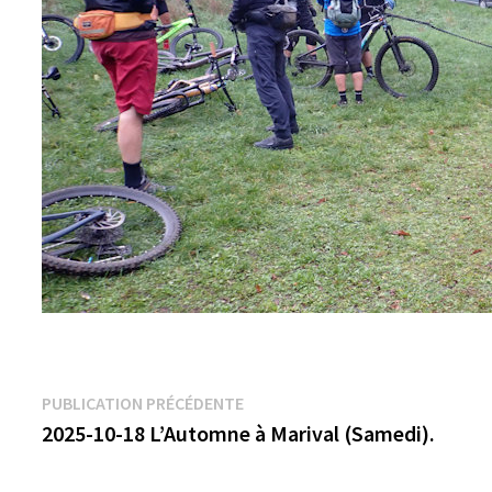
Navigation
Publication
PUBLICATION PRÉCÉDENTE
précédente :
2025-10-18 L’Automne à Marival (Samedi).
de
l’article