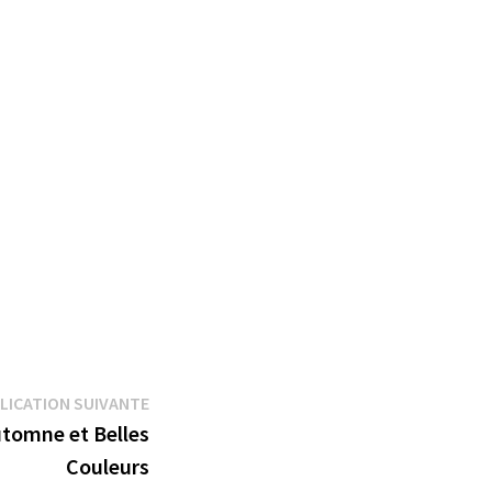
Publication
LICATION SUIVANTE
suivante :
utomne et Belles
Couleurs