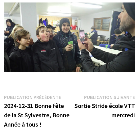
Navigation
Publication
P
PUBLICATION PRÉCÉDENTE
PUBLICATION SUIVANTE
précédente :
s
2024-12-31 Bonne fête
Sortie Stride école VTT
de
de la St Sylvestre, Bonne
mercredi
l’article
Année à tous !