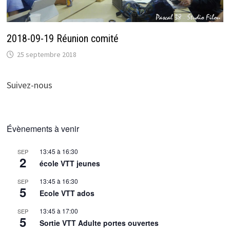
2018-09-19 Réunion comité
25 septembre 2018
Suivez-nous
Évènements à venir
13:45
à
16:30
SEP
2
école VTT jeunes
13:45
à
16:30
SEP
5
Ecole VTT ados
13:45
à
17:00
SEP
5
Sortie VTT Adulte portes ouvertes