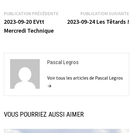
Navigation
Publication
P
PUBLICATION PRÉCÉDENTE
PUBLICATION SUIVANTE
précédente :
s
2023-09-20 EVtt
2023-09-24 Les Têtards !
de
Mercredi Technique
l’article
Pascal Legros
Voir tous les articles de Pascal Legros
→
VOUS POURRIEZ AUSSI AIMER