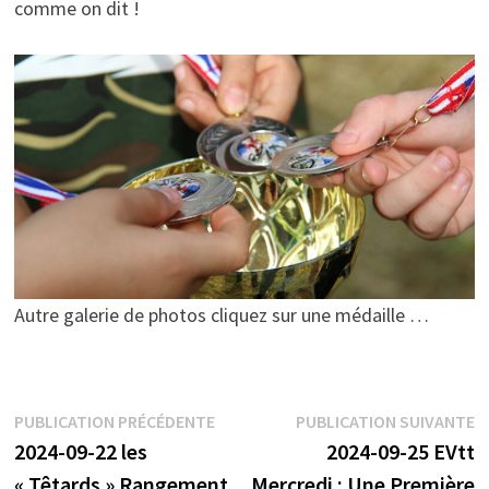
comme on dit !
Autre galerie de photos cliquez sur une médaille …
Navigation
Publication
P
PUBLICATION PRÉCÉDENTE
PUBLICATION SUIVANTE
précédente :
s
2024-09-22 les
2024-09-25 EVtt
de
« Têtards » Rangement.
Mercredi : Une Première