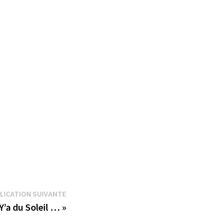
Publication
LICATION SUIVANTE
suivante :
Y’a du Soleil … »