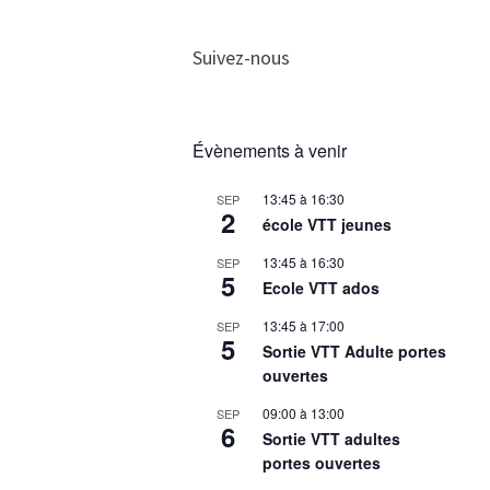
Suivez-nous
Évènements à venir
13:45
à
16:30
SEP
2
école VTT jeunes
13:45
à
16:30
SEP
5
Ecole VTT ados
13:45
à
17:00
SEP
5
Sortie VTT Adulte portes
ouvertes
09:00
à
13:00
SEP
6
Sortie VTT adultes
portes ouvertes