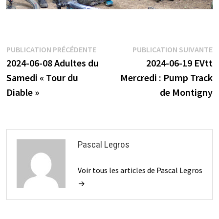
Navigation
Publication
P
PUBLICATION PRÉCÉDENTE
PUBLICATION SUIVANTE
précédente :
s
2024-06-08 Adultes du
2024-06-19 EVtt
de
Samedi « Tour du
Mercredi : Pump Track
l’article
Diable »
de Montigny
Pascal Legros
Voir tous les articles de Pascal Legros
→