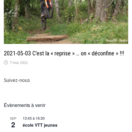
2021-05-03 C’est la « reprise » … on « déconfine » !!!
7 mai 2021
Suivez-nous
Évènements à venir
13:45
à
16:30
SEP
2
école VTT jeunes