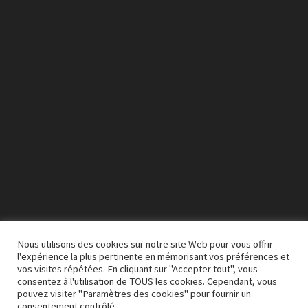
Lecteur
vidéo
Nous utilisons des cookies sur notre site Web pour vous offrir
l'expérience la plus pertinente en mémorisant vos préférences et
vos visites répétées. En cliquant sur "Accepter tout", vous
00:00
03:50
consentez à l'utilisation de TOUS les cookies. Cependant, vous
pouvez visiter "Paramètres des cookies" pour fournir un
consentement contrôlé.