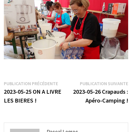
Navigation
Publication
P
PUBLICATION PRÉCÉDENTE
PUBLICATION SUIVANTE
précédente :
s
2023-05-25 ON A LIVRE
2023-05-26 Crapauds :
de
LES BIERES !
Apéro-Camping !
l’article
Pascal Legros