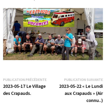
Navigation
Publication
P
PUBLICATION PRÉCÉDENTE
PUBLICATION SUIVANTE
précédente :
s
2023-05-17 Le Village
2023-05-22 « Le Lundi
de
des Crapauds.
aux Crapauds » (Air
l’article
connu..)