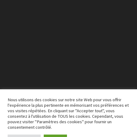
vidéo
Nous utilisons des cookies sur notre site Web pour vous offrir
l'expérience la plus pertinente en mémorisant vos préférences et
vos visites répétées. En cliquant sur "Accepter tout", vous
00:00
03:50
consentez à l'utilisation de TOUS les cookies. Cependant, vous
pouvez visiter "Paramètres des cookies" pour fournir un
consentement contrôlé.