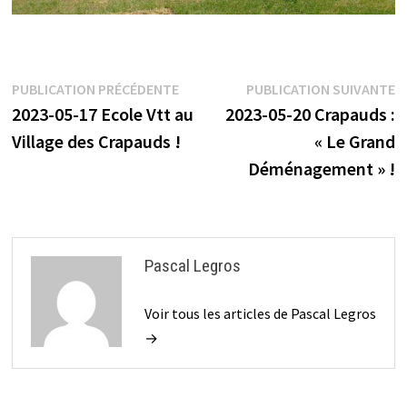
Navigation
Publication
P
PUBLICATION PRÉCÉDENTE
PUBLICATION SUIVANTE
précédente :
s
2023-05-17 Ecole Vtt au
2023-05-20 Crapauds :
de
Village des Crapauds !
« Le Grand
l’article
Déménagement » !
Pascal Legros
Voir tous les articles de Pascal Legros
→