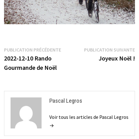
Navigation
Publication
P
PUBLICATION PRÉCÉDENTE
PUBLICATION SUIVANTE
précédente :
s
2022-12-10 Rando
Joyeux Noël !
de
Gourmande de Noël
l’article
Pascal Legros
Voir tous les articles de Pascal Legros
→