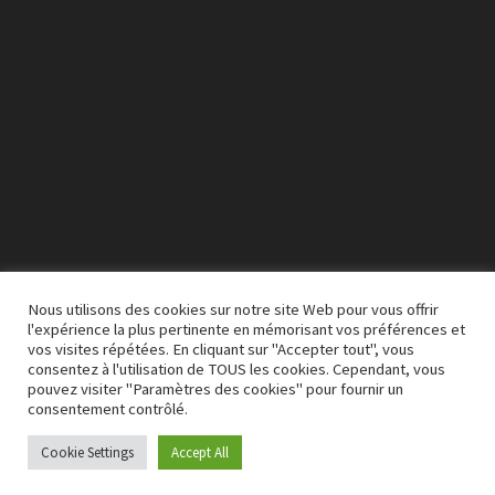
Nous utilisons des cookies sur notre site Web pour vous offrir
l'expérience la plus pertinente en mémorisant vos préférences et
vos visites répétées. En cliquant sur "Accepter tout", vous
00:00
03:50
consentez à l'utilisation de TOUS les cookies. Cependant, vous
pouvez visiter "Paramètres des cookies" pour fournir un
consentement contrôlé.
Cookie Settings
Accept All
Copyright © 2026
A M S Q
. Alimenté par
WordPress
et
Bam
.