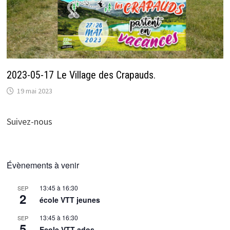
2023-05-17 Le Village des Crapauds.
19 mai 2023
Suivez-nous
Évènements à venir
13:45
à
16:30
SEP
2
école VTT jeunes
13:45
à
16:30
SEP
5
Ecole VTT ados