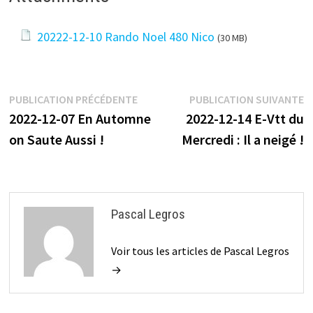
20222-12-10 Rando Noel 480 Nico
(30 MB)
Navigation
Publication
P
PUBLICATION PRÉCÉDENTE
PUBLICATION SUIVANTE
précédente :
s
2022-12-07 En Automne
2022-12-14 E-Vtt du
de
on Saute Aussi !
Mercredi : Il a neigé !
l’article
Pascal Legros
Voir tous les articles de Pascal Legros
→