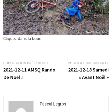
Cliquez dans la boue !
Navigation
Publication
P
PUBLICATION PRÉCÉDENTE
PUBLICATION SUIVANTE
précédente :
s
2021-12-11 AMSQ Rando
2021-12-18 Samedi
de
De Noël !
« Avant Noël »
l’article
Pascal Legros