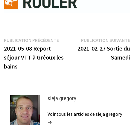
Navigation
Publication
P
PUBLICATION PRÉCÉDENTE
PUBLICATION SUIVANTE
précédente :
s
2021-05-08 Report
2021-02-27 Sortie du
de
séjour VTT à Gréoux les
Samedi
l’article
bains
sieja gregory
Voir tous les articles de sieja gregory
→