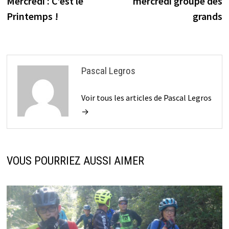
Mercredi : C’est le
mercredi groupe des
l’article
Printemps !
grands
Pascal Legros
Voir tous les articles de Pascal Legros
→
VOUS POURRIEZ AUSSI AIMER