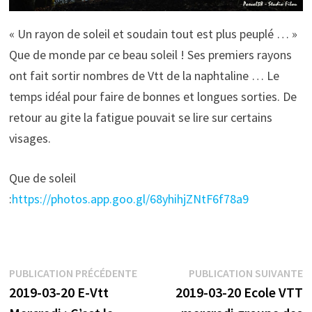
« Un rayon de soleil et soudain tout est plus peuplé … »
Que de monde par ce beau soleil ! Ses premiers rayons
ont fait sortir nombres de Vtt de la naphtaline … Le
temps idéal pour faire de bonnes et longues sorties. De
retour au gite la fatigue pouvait se lire sur certains
visages.
Que de soleil
:
https://photos.app.goo.gl/68yhihjZNtF6f78a9
Navigation
Publication
P
PUBLICATION PRÉCÉDENTE
PUBLICATION SUIVANTE
précédente :
s
2019-03-20 E-Vtt
2019-03-20 Ecole VTT
de