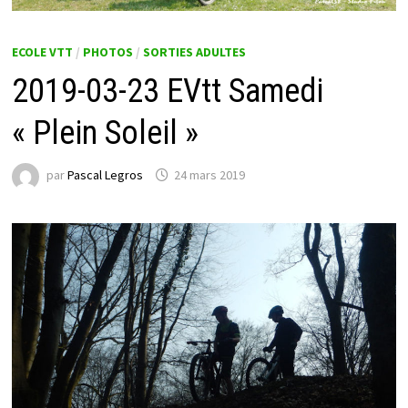
ECOLE VTT
/
PHOTOS
/
SORTIES ADULTES
2019-03-23 EVtt Samedi
« Plein Soleil »
par
Pascal Legros
24 mars 2019