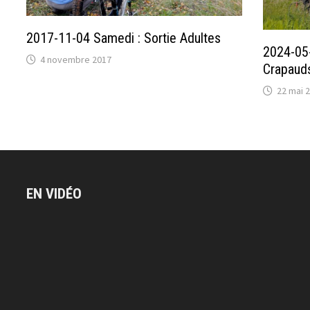
2017-11-04 Samedi : Sortie Adultes
2024-05-
4 novembre 2017
Crapaud
22 mai 
EN VIDÉO
Lecteur
vidéo