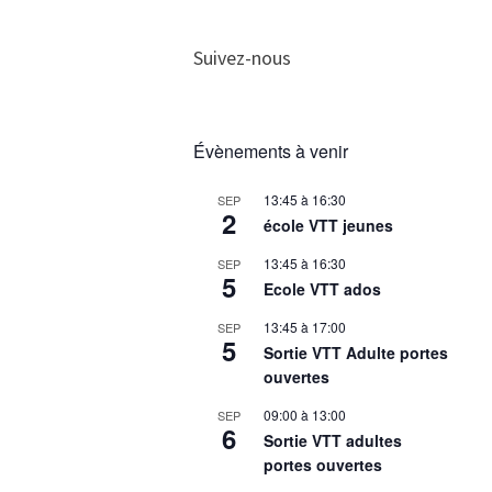
Suivez-nous
Évènements à venir
13:45
à
16:30
SEP
2
école VTT jeunes
13:45
à
16:30
SEP
5
Ecole VTT ados
13:45
à
17:00
SEP
5
Sortie VTT Adulte portes
ouvertes
09:00
à
13:00
SEP
6
Sortie VTT adultes
portes ouvertes