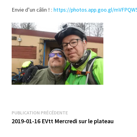
Envie d’un câlin ! :
https://photos.app.goo.gl/mVFPQW
Navigation
Publication
PUBLICATION PRÉCÉDENTE
précédente :
2019-01-16 EVtt Mercredi sur le plateau
de