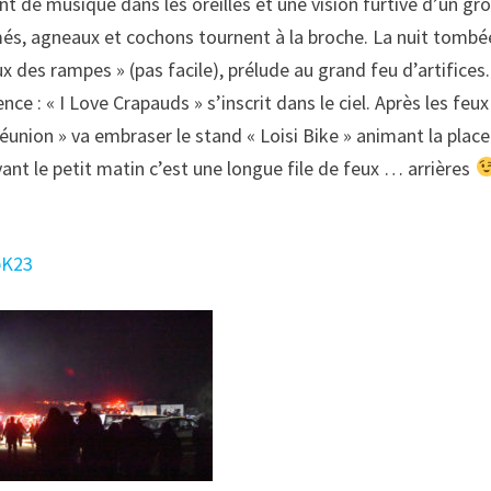
t de musique dans les oreilles et une vision furtive d’un gr
és, agneaux et cochons tournent à la broche. La nuit tombée,
 des rampes » (pas facile), prélude au grand feu d’artifices. 
: « I Love Crapauds » s’inscrit dans le ciel. Après les feux 
éunion » va embraser le stand « Loisi Bike » animant la place e
ant le petit matin c’est une longue file de feux … arrières
pK23