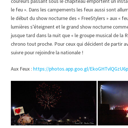
coureurs passant sous le chapiteau emportent un instan
le feu ». Dans les campements les feux aussi sont allum
le début du show nocturne des « FreeStylers » aux « feux
lumières s’éteignent et le grand show nocturne commence 
jusque tard dans la nuit que « le groupe musical de la R
chrono tout proche. Pour ceux qui décident de partir av
suivre pour rejoindre la nationale !
Aux Feux :
https://photos.app.goo.gl/EkoGHTvlQGzU6