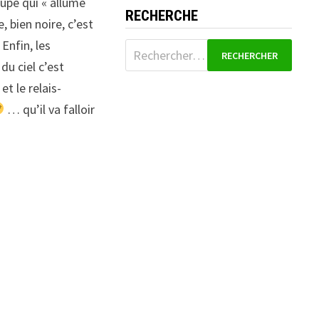
oupe qui « allume
RECHERCHE
 bien noire, c’est
Enfin, les
Rechercher :
du ciel c’est
t le relais-
… qu’il va falloir