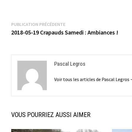
Navigation
Publication
PUBLICATION PRÉCÉDENTE
précédente :
2018-05-19 Crapauds Samedi : Ambiances !
de
l’article
Pascal Legros
Voir tous les articles de Pascal Legros
VOUS POURRIEZ AUSSI AIMER