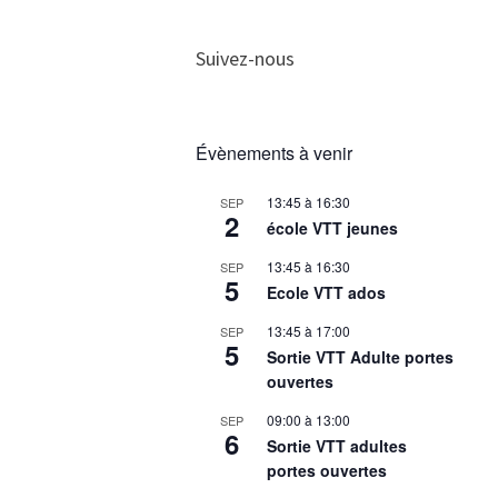
Suivez-nous
Évènements à venir
13:45
à
16:30
SEP
2
école VTT jeunes
13:45
à
16:30
SEP
5
Ecole VTT ados
13:45
à
17:00
SEP
5
Sortie VTT Adulte portes
ouvertes
09:00
à
13:00
SEP
6
Sortie VTT adultes
portes ouvertes