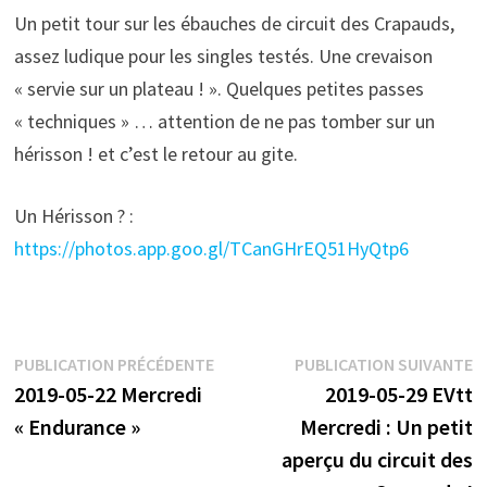
Un petit tour sur les ébauches de circuit des Crapauds,
assez ludique pour les singles testés. Une crevaison
« servie sur un plateau ! ». Quelques petites passes
« techniques » … attention de ne pas tomber sur un
hérisson ! et c’est le retour au gite.
Un Hérisson ? :
https://photos.app.goo.gl/TCanGHrEQ51HyQtp6
Navigation
Publication
P
PUBLICATION PRÉCÉDENTE
PUBLICATION SUIVANTE
précédente :
s
2019-05-22 Mercredi
2019-05-29 EVtt
de
« Endurance »
Mercredi : Un petit
l’article
aperçu du circuit des