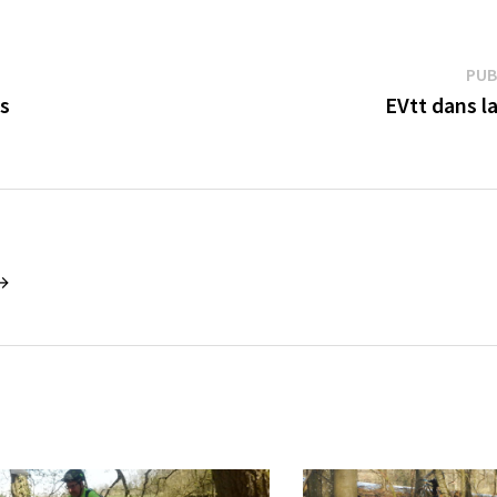
PUB
es
EVtt dans la
 →