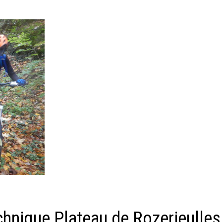
chnique Plateau de Rozerieulles