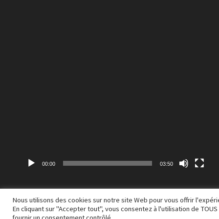
00:00
03:50
Nous utilisons des cookies sur notre site Web pour vous offrir l'expé
En cliquant sur "Accepter tout", vous consentez à l'utilisation de TO
Copyright © 2026
A M S Q
. Alimenté par
WordPress
et
Bam
.
fournir un consentement contrôlé.