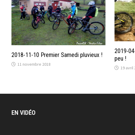
2019-04-
2018-11-10 Premier Samedi pluvieux !
peu !
11 novembre 2018
19 avril
EN VIDÉO
Lecteur
vidéo