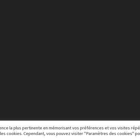
rience la plus pertinente en mémorisant vos préférences et vos visites rép
US les cookies. Cependant, vous pouvez visiter "Paramètres des cookies" po