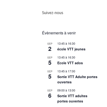
Suivez-nous
Évènements à venir
13:45
à
16:30
SEP
2
école VTT jeunes
13:45
à
16:30
SEP
5
Ecole VTT ados
13:45
à
17:00
SEP
5
Sortie VTT Adulte portes
ouvertes
09:00
à
13:00
SEP
6
Sortie VTT adultes
portes ouvertes