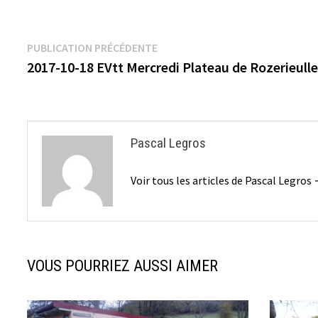
Navigation
Publication
PUBLICATION PRÉCÉDENTE
précédente :
2017-10-18 EVtt Mercredi Plateau de Rozerieull
de
l’article
Pascal Legros
Voir tous les articles de Pascal Legros
VOUS POURRIEZ AUSSI AIMER