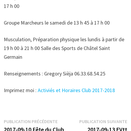
17 h 00
Groupe Marcheurs le samedi de 13 h 45 à 17 h 00
Musculation, Préparation physique les lundis à partir de
19 h 00 à 21 h 00 Salle des Sports de Châtel Saint
Germain
Renseignements : Gregory Sièja 06.33.68.54.25
Imprimez moi :
Activiés et Horaires Club 2017-2018
Navigation
Publication
P
PUBLICATION PRÉCÉDENTE
PUBLICATION SUIVANTE
précédente :
s
2017-09-10 Fête du Club
2017-09-13 EVtt