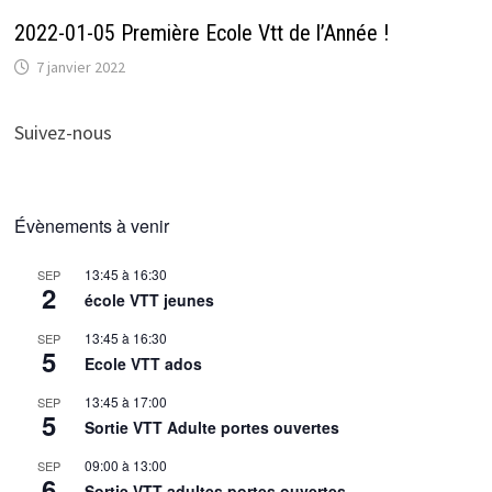
2022-01-05 Première Ecole Vtt de l’Année !
7 janvier 2022
Suivez-nous
Évènements à venir
13:45
à
16:30
SEP
2
école VTT jeunes
13:45
à
16:30
SEP
5
Ecole VTT ados
13:45
à
17:00
SEP
5
Sortie VTT Adulte portes ouvertes
09:00
à
13:00
SEP
6
Sortie VTT adultes portes ouvertes