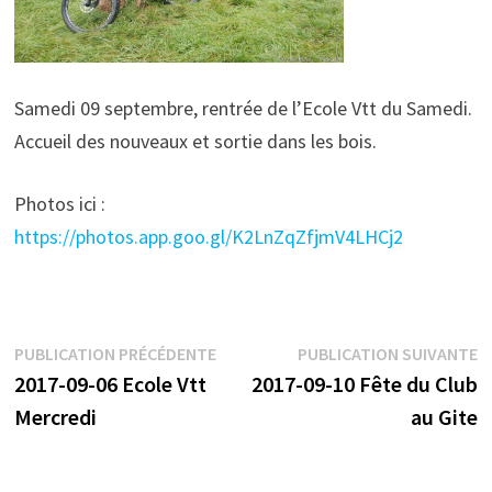
Samedi 09 septembre, rentrée de l’Ecole Vtt du Samedi.
Accueil des nouveaux et sortie dans les bois.
Photos ici :
https://photos.app.goo.gl/K2LnZqZfjmV4LHCj2
Navigation
Publication
P
PUBLICATION PRÉCÉDENTE
PUBLICATION SUIVANTE
précédente :
s
2017-09-06 Ecole Vtt
2017-09-10 Fête du Club
de
Mercredi
au Gite
l’article