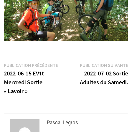
Navigation
Publication
P
PUBLICATION PRÉCÉDENTE
PUBLICATION SUIVANTE
précédente :
s
2022-06-15 EVtt
2022-07-02 Sortie
de
Mercredi Sortie
Adultes du Samedi.
l’article
« Lavoir »
Pascal Legros