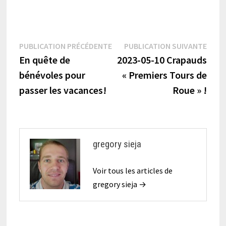
Navigation
Publication
Publi
PUBLICATION PRÉCÉDENTE
PUBLICATION SUIVANTE
précédente :
suiva
En quête de
2023-05-10 Crapauds
de
bénévoles pour
« Premiers Tours de
l’article
passer les vacances!
Roue » !
gregory sieja
Voir tous les articles de
gregory sieja →