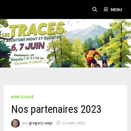
Passer
MENU
au
contenu
NON CLASSÉ
Nos partenaires 2023
par
gregory sieja
31 mars 2023