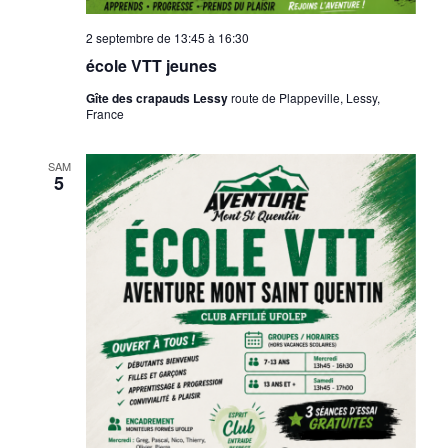
t
v
n
e
2 septembre de 13:45
à
16:30
è
.
s
école VTT jeunes
n
Gîte des crapauds Lessy
route de Plappeville, Lessy,
u
France
e
l
m
SAM
t
5
e
n
a
t
t
i
o
n
s