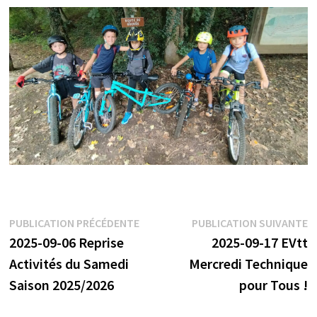
Navigation
Publication
P
PUBLICATION PRÉCÉDENTE
PUBLICATION SUIVANTE
précédente :
s
2025-09-06 Reprise
2025-09-17 EVtt
de
Activités du Samedi
Mercredi Technique
l’article
Saison 2025/2026
pour Tous !