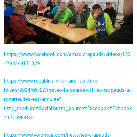
https://www.facebook.com/amsq.crapauds/videos/123
4784344171329
https://www.republicain-lorrain.fr/culture-
loisirs/2024/05/17/meteo-la-course-vtt-les-crapauds-a-
rozerieulles-est-annulee?
utm_medium=Social&utm_source=Facebook#Echobox
=1715964182
https://www.vojomag.com/news/les-crapauds-