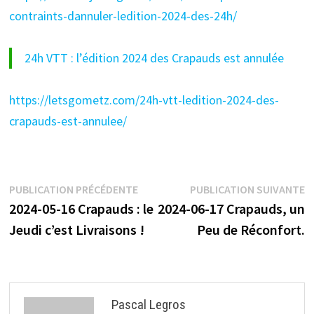
contraints-dannuler-ledition-2024-des-24h/
24h VTT : l’édition 2024 des Crapauds est annulée
https://letsgometz.com/
24h-vtt-ledition-2024-des-
crapauds-est-annulee/
Navigation
Publication
P
PUBLICATION PRÉCÉDENTE
PUBLICATION SUIVANTE
précédente :
s
2024-05-16 Crapauds : le
2024-06-17 Crapauds, un
de
Jeudi c’est Livraisons !
Peu de Réconfort.
l’article
Pascal Legros