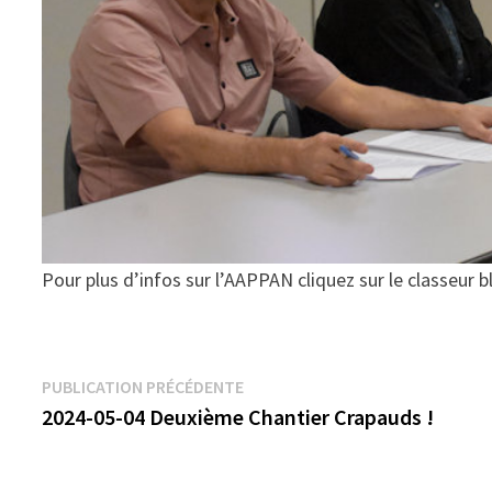
Pour plus d’infos sur l’AAPPAN cliquez sur le classeur b
Navigation
Publication
PUBLICATION PRÉCÉDENTE
précédente :
2024-05-04 Deuxième Chantier Crapauds !
de
l’article