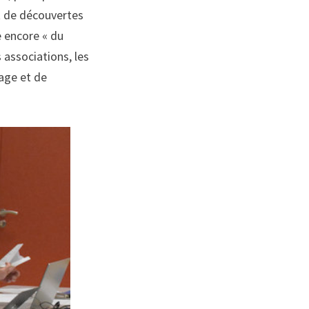
et de découvertes
e encore « du
 associations, les
yage et de