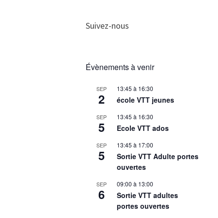
Suivez-nous
Évènements à venir
13:45
à
16:30
SEP
2
école VTT jeunes
13:45
à
16:30
SEP
5
Ecole VTT ados
13:45
à
17:00
SEP
5
Sortie VTT Adulte portes
ouvertes
09:00
à
13:00
SEP
6
Sortie VTT adultes
portes ouvertes