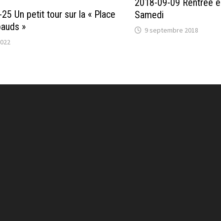
2018-09-09 Rentrée éc
25 Un petit tour sur la « Place
Samedi
pauds »
9 septembre 2018
2022