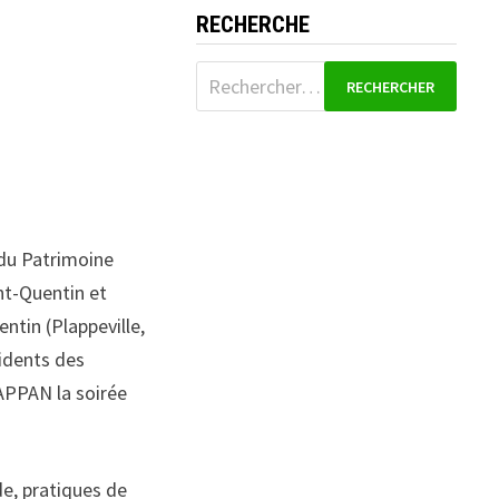
RECHERCHE
Rechercher :
 du Patrimoine
nt-Quentin et
ntin (Plappeville,
sidents des
AAPPAN la soirée
de, pratiques de