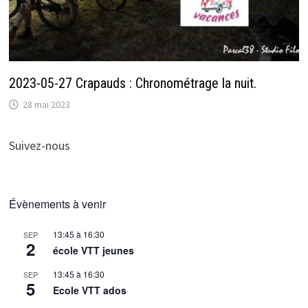
2023-05-27 Crapauds : Chronométrage la nuit.
28 mai 2023
Suivez-nous
Évènements à venir
13:45
à
16:30
SEP
2
école VTT jeunes
13:45
à
16:30
SEP
5
Ecole VTT ados