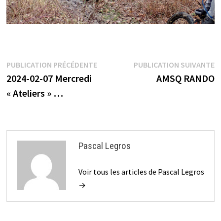
Navigation
Publication
P
PUBLICATION PRÉCÉDENTE
PUBLICATION SUIVANTE
précédente :
s
2024-02-07 Mercredi
AMSQ RANDO
de
« Ateliers » …
l’article
Pascal Legros
Voir tous les articles de Pascal Legros
→