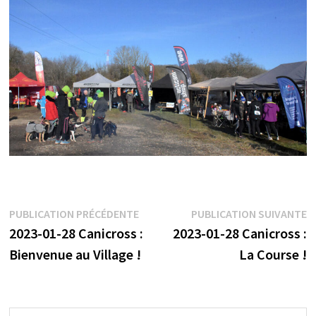
Navigation
Publication
P
PUBLICATION PRÉCÉDENTE
PUBLICATION SUIVANTE
précédente :
s
2023-01-28 Canicross :
2023-01-28 Canicross :
de
Bienvenue au Village !
La Course !
l’article