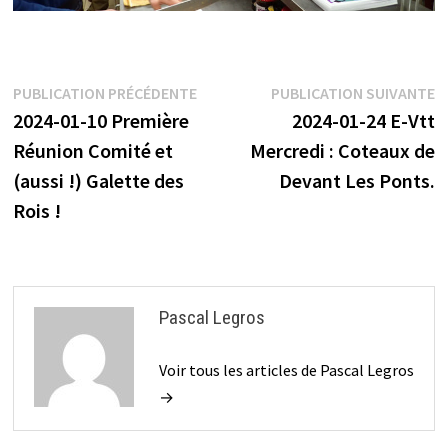
Navigation
Publication
P
PUBLICATION PRÉCÉDENTE
PUBLICATION SUIVANTE
précédente :
s
2024-01-10 Première
2024-01-24 E-Vtt
de
Réunion Comité et
Mercredi : Coteaux de
l’article
(aussi !) Galette des
Devant Les Ponts.
Rois !
Pascal Legros
Voir tous les articles de Pascal Legros
→