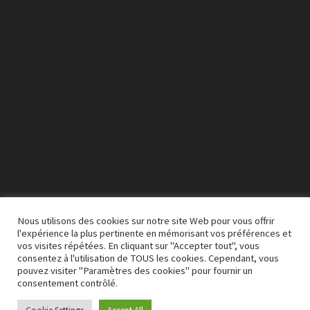
Nous utilisons des cookies sur notre site Web pour vous offrir
l'expérience la plus pertinente en mémorisant vos préférences et
vos visites répétées. En cliquant sur "Accepter tout", vous
00:00
03:50
consentez à l'utilisation de TOUS les cookies. Cependant, vous
pouvez visiter "Paramètres des cookies" pour fournir un
consentement contrôlé.