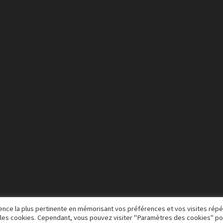
rience la plus pertinente en mémorisant vos préférences et vos visites rép
US les cookies. Cependant, vous pouvez visiter "Paramètres des cookies" po