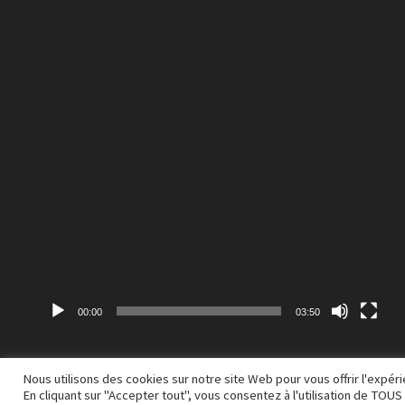
vidéo
00:00
03:50
Nous utilisons des cookies sur notre site Web pour vous offrir l'expé
En cliquant sur "Accepter tout", vous consentez à l'utilisation de TO
Copyright © 2026
A M S Q
. Alimenté par
WordPress
et
Bam
.