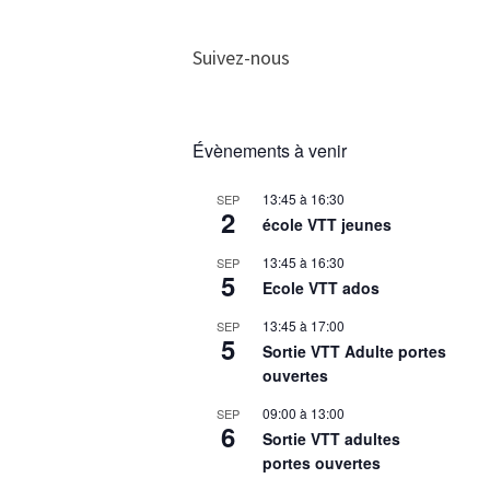
Suivez-nous
Évènements à venir
13:45
à
16:30
SEP
2
école VTT jeunes
13:45
à
16:30
SEP
5
Ecole VTT ados
13:45
à
17:00
SEP
5
Sortie VTT Adulte portes
ouvertes
09:00
à
13:00
SEP
6
Sortie VTT adultes
portes ouvertes