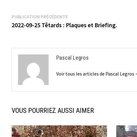
Navigation
Publication
PUBLICATION PRÉCÉDENTE
précédente :
2022-09-25 Têtards : Plaques et Briefing.
de
l’article
Pascal Legros
Voir tous les articles de Pascal Legros
VOUS POURRIEZ AUSSI AIMER