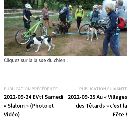
Cliquez sur la laisse du chien …
Navigation
Publication
P
PUBLICATION PRÉCÉDENTE
PUBLICATION SUIVANTE
précédente :
s
2022-09-24 EVtt Samedi
2022-09-25 Au « Villages
de
« Slalom » (Photo et
des Têtards » c’est la
l’article
Vidéo)
Fête !